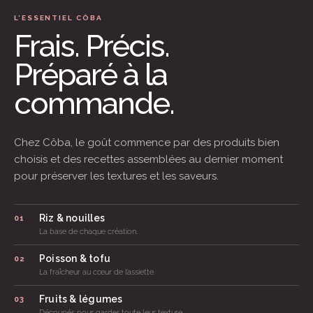
L’ESSENTIEL CÔBA
Frais. Précis.
Préparé à la
commande.
Chez Côba, le goût commence par des produits bien
choisis et des recettes assemblées au dernier moment
pour préserver les textures et les saveurs.
Riz & nouilles
01
La base de chaque création.
Poisson & tofu
02
La fraîcheur au cœur de l’assiette.
Fruits & légumes
03
Découpés pour garder toute leur texture.